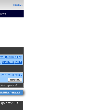
Translate
сайте
iev - (UKKK / IEV)
e
,
Июнь 13, 2014
riy Novostavskiy
ментариев: 0
равить данные
а до пяти:
[?]