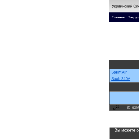
Главная
Загруз
Sprint Air
Saab 340A
ID: 939
Вы можете о