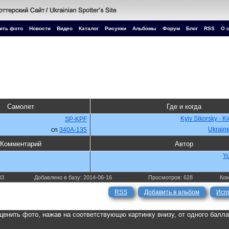
ить фото
Новости
Видео
Каталог
Рисунки
Альбомы
Форум
Блог
RSS
О 
Самолет
Где и когда
Kyiv Sikorsky - K
SP-KPF
Ukrain
cn
340A-135
Комментарий
Автор
Yu
33
Добавлено в базу: 2014-06-16
Просмотров: 628
Ком
RSS
Добавить в альбом
Исп
ценить фото, нажав на соответствующю картинку внизу, от одного балл