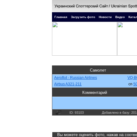
Главная
Загрузить фото
Новости
Видео
Катал
Самолет
Aeroflot - Russian Airlines
VQ-
Airbus A321-211
cn
5
Комментарий
ID: 93103
Добавлено в базу: 201
Вы можете оценить фото, нажав на соотве