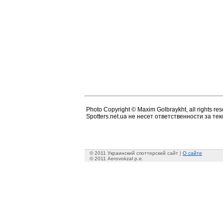
Photo Copyright © Maxim Golbraykht, all rights res
Spotters.net.ua не несет ответственности за т
© 2011 Украинский споттерский сайт |
О сайте
© 2011 Aerovokzal p.e.