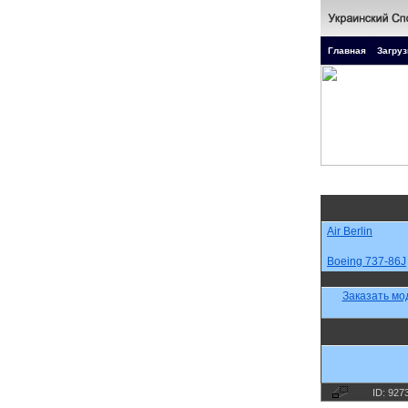
Главная
Загруз
Air Berlin
Boeing 737-86J
Заказать мо
ID: 927