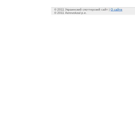
© 2011 Украинский споттерский сайт |
О сайте
© 2011 Aerovokzal p.e.