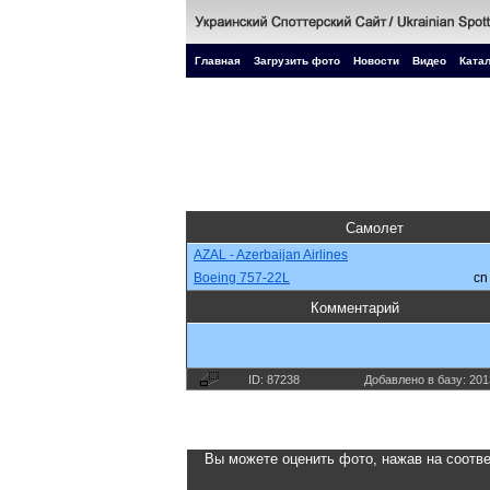
Главная
Загрузить фото
Новости
Видео
Катал
Самолет
AZAL - Azerbaijan Airlines
Boeing 757-22L
c
Комментарий
ID: 87238
Добавлено в базу: 201
Вы можете оценить фото, нажав на соотве