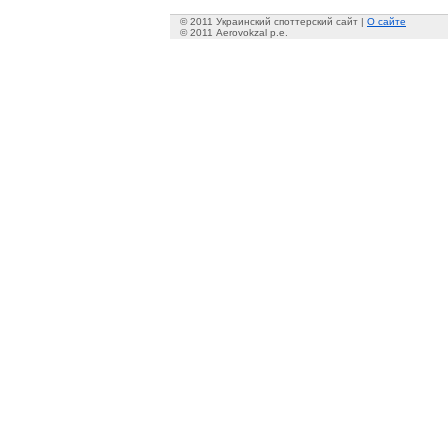
© 2011 Украинский споттерский сайт |
О сайте
© 2011 Aerovokzal p.e.