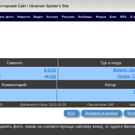
ить фото
Новости
Видео
Каталог
Рисунки
Альбомы
Форум
Блог
RSS
О 
Самолет
Где и когда
Borispol - Ki
B-6130
Ukraine
,
С
3
cn
930
Комментарий
Автор
83
Добавлено в базу: 2013-10-25
Просмотров: 548
Ком
RSS
Добавить в альбом
Исп
ценить фото, нажав на соответствующю картинку внизу, от одного балл