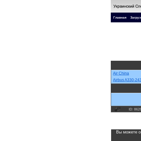
Главная
Загруз
Air China
Airbus A330-24
ID: 862
Вы можете о