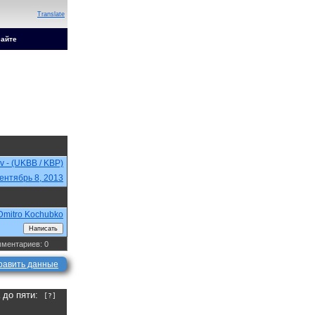
Translate
сайте
ev - (UKBB / KBP)
ентябрь 8, 2013
Dmitro Kochubko
ментариев: 0
равить данные
а до пяти:
[?]