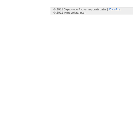
© 2011 Украинский споттерский сайт |
О сайте
© 2011 Aerovokzal p.e.