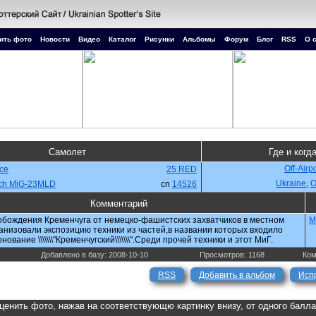
ить фото
Новости
Видео
Каталог
Рисунки
Альбомы
Форум
Блог
RSS
О 
Самолет
Где и когд
Off-Airp
rce
25 RED
Ukraine
,
О
ich MiG-23MLD
cn
14526
Комментарий
обождения Кременчуга от немецко-фашистских захватчиков в местном
M
анизовали экспозицию техники из частей,в названии которых входило
ование \\\\\\\"Кременчугский\\\\\\\".Среди прочей техники и этот МиГ.
Добавлено в базу: 2008-10-10
Просмотров: 1168
Ком
RSS
Добавить в альбом
Исп
ценить фото, нажав на соответствующю картинку внизу, от одного балл