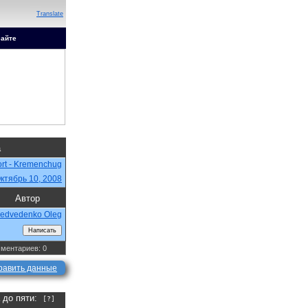
Translate
сайте
а
ort - Kremenchug
ктябрь 10, 2008
Автор
edvedenko Oleg
ментариев: 0
равить данные
а до пяти:
[?]