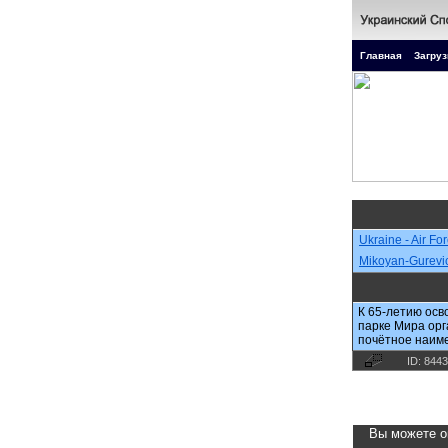
Главная
Загруз
Ukraine - Air Fo
Mikoyan-Gurev
К 65-летию осв
парке Мира орг
почётное наимен
ID: 8443
Вы можете о