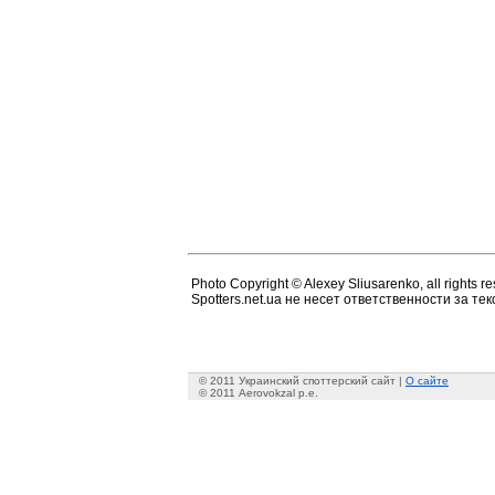
Photo Copyright © Alexey Sliusarenko, all rights r
Spotters.net.ua не несет ответственности за т
© 2011 Украинский споттерский сайт |
О сайте
© 2011 Aerovokzal p.e.