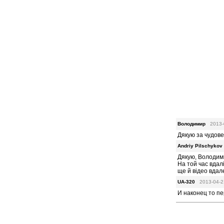
Володимир
2013-
Дякую за чудове
Andriy Pilschyk
Дякую, Володим
На той час вдал
ще й відео вда
UA-320
2013-04-2
И наконец то пе