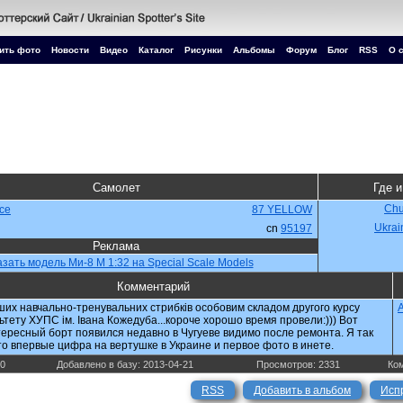
ить фото
Новости
Видео
Каталог
Рисунки
Альбомы
Форум
Блог
RSS
О 
Самолет
Где и
Chu
rce
87 YELLOW
Ukrai
cn
95197
Реклама
азать модель Ми-8 М 1:32 на Special Scale Models
Комментарий
их навчально-тренувальних стрибків особовим складом другого курсу
A
ьтету ХУПС ім. Івана Кожедуба...короче хорошо время провели:))) Вот
тересный борт появился недавно в Чугуеве видимо после ремонта. Я так
то впервые цифра на вертушке в Украине и первое фото в инете.
80
Добавлено в базу: 2013-04-21
Просмотров: 2331
Ком
RSS
Добавить в альбом
Исп