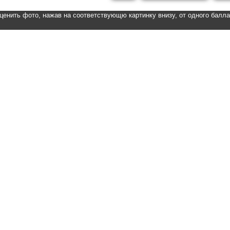
ценить фото, нажав на соответствующю картинку внизу, от одного балл