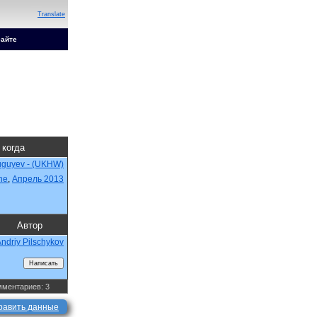
Translate
сайте
 когда
guyev - (UKHW)
ne
,
Апрель 2013
Автор
ndriy Pilschykov
ментариев: 3
равить данные