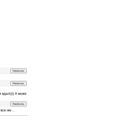
 вдалі))) А може
о все-же…