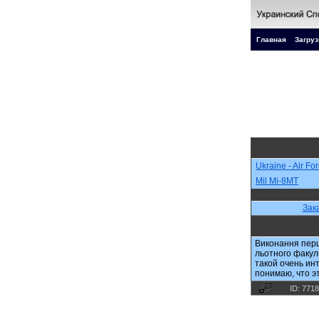
Главная
Загруз
Ukraine - Air Fo
Mil Mi-8MT
Зак
Виконання перш
льотного факул
такой очень ин
понимаю, что э
ID: 771