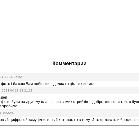
Комментарии
04-21 14:35:52
 фото і бажаю Вам побільше вдалих та цікавих знімків
ov
2013-04-21 18:21:13
ире!
і фото були на другому плані після самих стрибків… добре, що вони також були
ле зробимо…
1 19:22:40
рвый цифровой камуфл который хоть как-то в тему. И то ярковато и броско, н