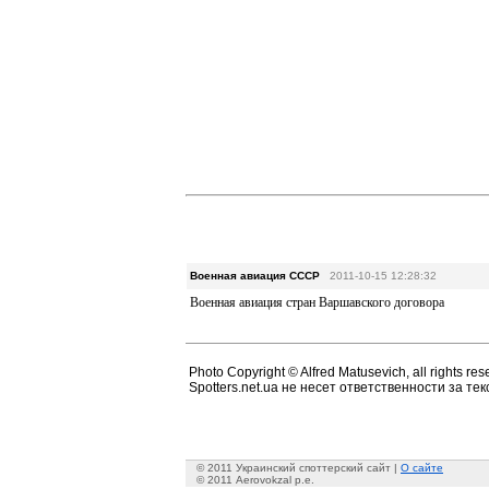
Военная авиация СССР
2011-10-15 12:28:32
Военная авиация стран Варшавского договора
Photo Copyright © Alfred Matusevich, all rights res
Spotters.net.ua не несет ответственности за т
© 2011 Украинский споттерский сайт |
О сайте
© 2011 Aerovokzal p.e.