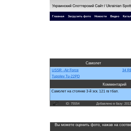
Главная
Загрузить фото
Новости
Видео
Катал
Самолет
USSR - Air Force
34 R
Tupolev Tu-22PD
Комментарий
Самолет на стоянке 3-й эск. 121 гв тбап.
ID: 75554
Добавлено в базу: 201
Вы можете оценить фото, нажав на соотве