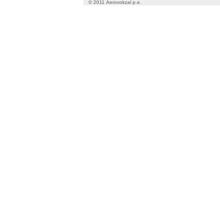
© 2011 Aerovokzal p.e.