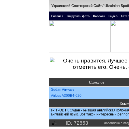
Главная
Загрузить фото
Новости
Видео
Катал
Самолет
Sudan Airways
Airbus A300B4-620
Комм
ex. F-ODTK Судан - бывшая английская колония
английский язык. Вот такой интересный рег поп
ID: 72663
Добавлено в базу