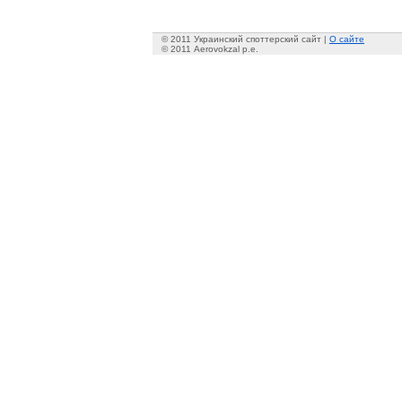
© 2011 Украинский споттерский сайт |
О сайте
© 2011 Aerovokzal p.e.