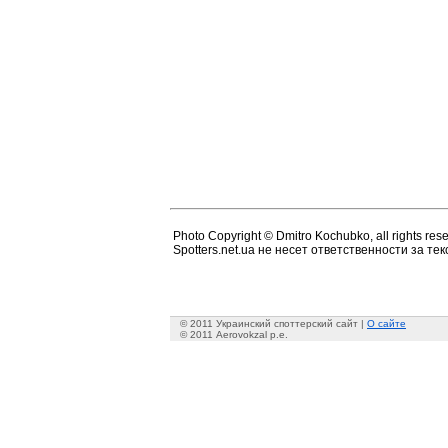
Photo Copyright © Dmitro Kochubko, all rights res
Spotters.net.ua не несет ответственности за т
© 2011 Украинский споттерский сайт |
О сайте
© 2011 Aerovokzal p.e.