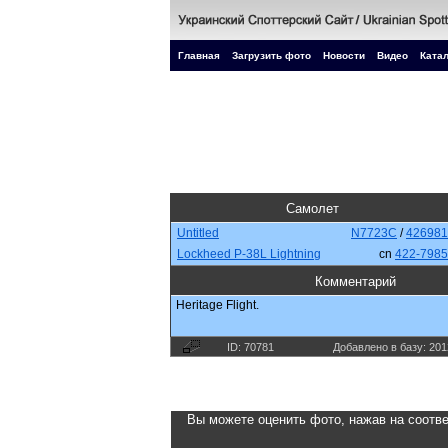
Главная
Загрузить фото
Новости
Видео
Катал
Самолет
Untitled
N7723C
/
426981
Lockheed P-38L Lightning
cn
422-7985
Комментарий
Heritage Flight.
ID: 70781
Добавлено в базу: 201
Вы можете оценить фото, нажав на соотве