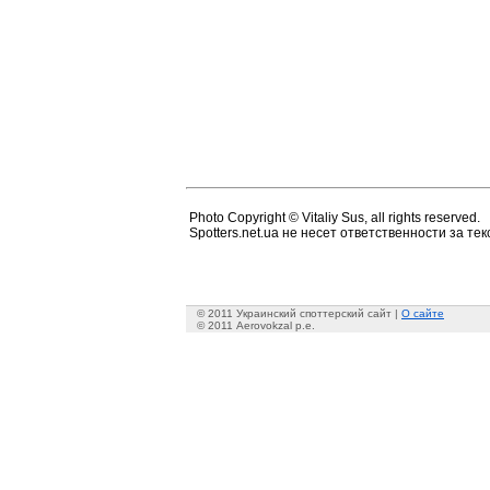
Photo Copyright © Vitaliy Sus, all rights reserved.
Spotters.net.ua не несет ответственности за т
© 2011 Украинский споттерский сайт |
О сайте
© 2011 Aerovokzal p.e.