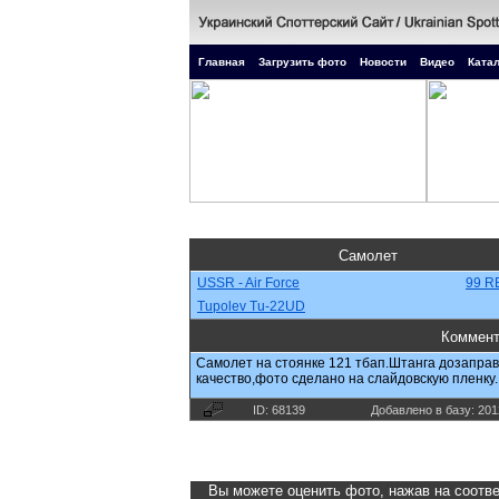
Главная
Загрузить фото
Новости
Видео
Катал
Самолет
USSR - Air Force
99 R
Tupolev Tu-22UD
Коммент
Самолет на стоянке 121 тбап.Штанга дозаправ
качество,фото сделано на слайдовскую пленку.
ID: 68139
Добавлено в базу: 201
Вы можете оценить фото, нажав на соотве