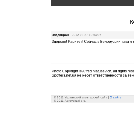
К
ВладимрОК
2012-08-27 10:54:06
Здорово! Раритет! Сейчас в Белоруссии таки я 
Photo Copyright © Alfred Matusevich, all rights res
Spotters.net.ua не несет ответственности за т
© 2011 Украинский споттерский сайт |
О сайте
© 2011 Aerovokzal p.e.