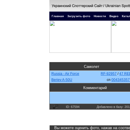
Главная
Загрузить фото
Новости
Видео
Катал
Самолет
Russia - Air Force
RF-92957
/
47 RE
Beriev A-50U
cn
004345357
Комментарий
ID: 67594
Добавлено в базу: 201
Вы можете оценить фото, нажав на соотве