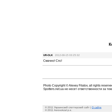
К
UR-OLK
2012-08-15 03:25:32
Смачно! Спс!
Photo Copyright © Alexey Filatov, all rights reserve
Spotters.net.ua не несет ответственности за т
© 2011 Украинский споттерский сайт |
О сайте
© 2011 Aerovokzal p.e.