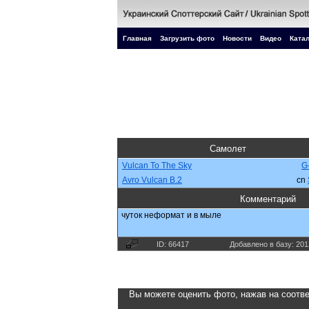
Главная
Загрузить фото
Новости
Видео
Катал
Самолет
Vulcan To The Sky
G
Avro Vulcan B.2
cn
Комментарий
чуток неформат и в мыле
ID: 66417
Добавлено в базу: 201
Вы можете оценить фото, нажав на соотве