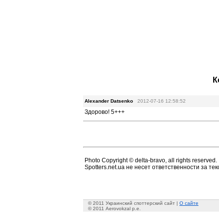
К
Alexander Datsenko
2012-07-16 12:58:52
Здорово! 5+++
Photo Copyright © delta-bravo, all rights reserved.
Spotters.net.ua не несет ответственности за т
© 2011 Украинский споттерский сайт |
О сайте
© 2011 Aerovokzal p.e.