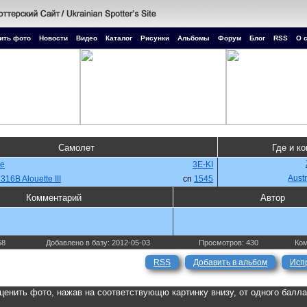
ить фото
Новости
Видео
Каталог
Рисунки
Альбомы
Форум
Блог
RSS
О 
Самолет
Где и ко
ce
3E-KI
Austr
316B Alouette III
cn
1545
Комментарий
Автор
58
Добавлено в базу: 2012-05-03
Просмотров: 430
Ком
RSS
Добавить в альбом
Исп
ценить фото, нажав на соответствующю картинку внизу, от одного балл