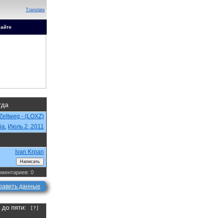
Translate
сайте
гда
Zeltweg - (LOXZ)
ia
,
Июль 2, 2011
Ivan Krpan
ментариев: 0
равить данные
а до пяти:
[?]