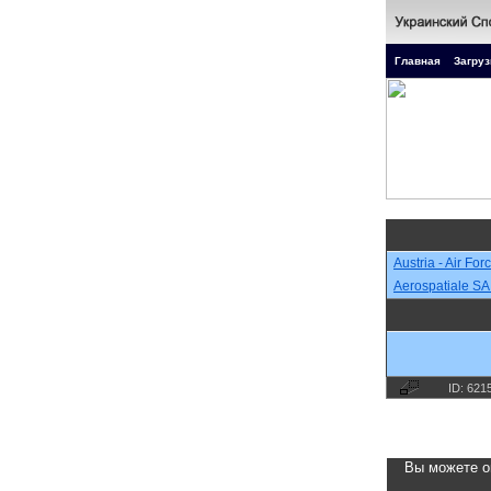
Главная
Загруз
Austria - Air For
Aerospatiale SA 
ID: 621
Вы можете о