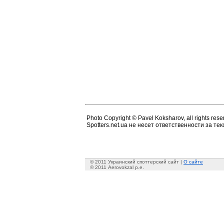
Photo Copyright © Pavel Koksharov, all rights rese
Spotters.net.ua не несет ответственности за т
© 2011 Украинский споттерский сайт |
О сайте
© 2011 Aerovokzal p.e.