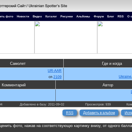
ить фото
Новости
Видео
Каталог
Рисунки
Альбомы
Форум
Блог
RSS
О 
Самолет
Где и когда
UR-AAR
Ukraine
cn
2109
Комментарий
Автор
04
Добавлено в базу: 2011-09-02
Просмотров: 939
Ком
RSS
Добавить в альбом
Исп
ценить фото, нажав на соответствующю картинку внизу, от одного балл