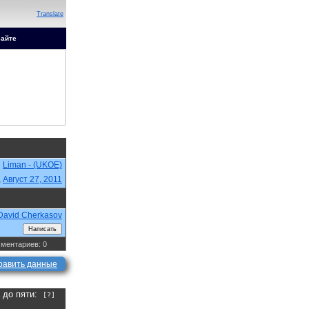
Translate
сайте
Liman - (UKOE)
,
Август 27, 2011
David Cherkasov
ментариев: 0
равить данные
а до пяти:
[?]