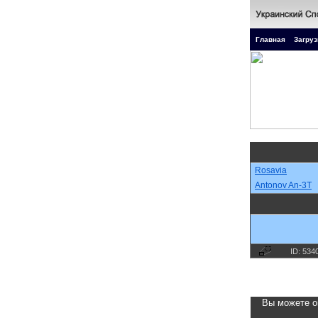
Главная
Загруз
Rosavia
Antonov An-3T
ID: 534
Вы можете о