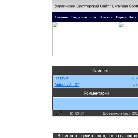
Главная
Загрузить фото
Новости
Видео
Катал
Самолет
Rosavia
UR
Antonov An-3T
cn
Комментарий
ID: 53404
Добавлено в базу: 201
Вы можете оценить фото, нажав на соотве