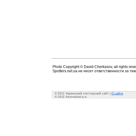
Photo Copyright © David Cherkasov, all rights rese
Spotters.net.ua не несет ответственности за т
© 2011 Украинский споттерский сайт |
О сайте
© 2011 Aerovokzal p.e.