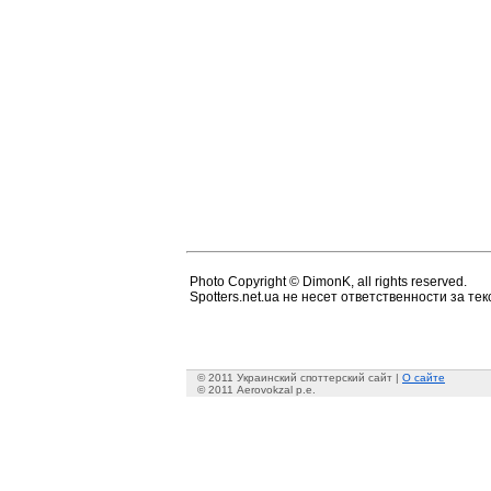
Photo Copyright © DimonK, all rights reserved.
Spotters.net.ua не несет ответственности за т
© 2011 Украинский споттерский сайт |
О сайте
© 2011 Aerovokzal p.e.