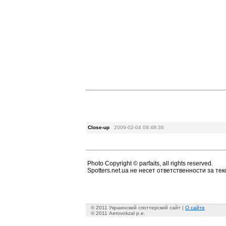
Close-up
2009-02-04 09:48:36
Photo Copyright © parfaits, all rights reserved.
Spotters.net.ua не несет ответственности за т
© 2011 Украинский споттерский сайт |
О сайте
© 2011 Aerovokzal p.e.