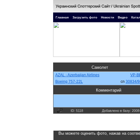
Главная
Загрузить фото
Новости
Видео
Катал
Самолет
AZAL - Azerbaijan Airlines
VP-B
Boeing 757-22L
cn
30834/9
Комментарий
ID: 5118
Добавлено в базу: 2008
Вы можете оценить фото, нажав на соотве