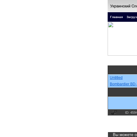
Главная
Загруз
Untitled
Bombardier BD-
ID: 459
Вы можете о