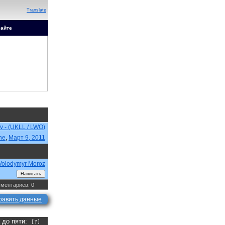
Translate
сайте
iv - (UKLL / LWO)
ne
,
Март 9, 2011
Volodymyr Moroz
ментариев: 0
равить данные
а до пяти:
[?]