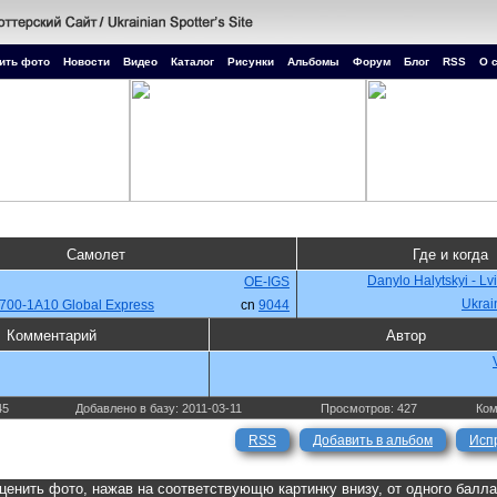
ить фото
Новости
Видео
Каталог
Рисунки
Альбомы
Форум
Блог
RSS
О 
Самолет
Где и когда
Danylo Halytskyi - Lv
OE-IGS
Ukrai
700-1A10 Global Express
cn
9044
Комментарий
Автор
45
Добавлено в базу: 2011-03-11
Просмотров: 427
Ком
RSS
Добавить в альбом
Исп
ценить фото, нажав на соответствующю картинку внизу, от одного балл