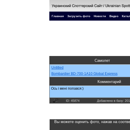
Главная
Загрузить фото
Новости
Видео
Катал
Самолет
Untitled
Bombardier BD-700-1A10 Global Express
Комментарий
Ось і мені попався:)
ID: 45874
Добавлено в базу: 201
Вы можете оценить фото, нажав на соотве