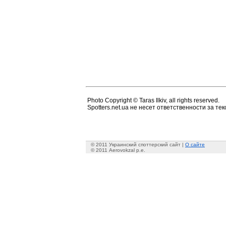
Photo Copyright © Taras Ilkiv, all rights reserved.
Spotters.net.ua не несет ответственности за т
© 2011 Украинский споттерский сайт |
О сайте
© 2011 Aerovokzal p.e.