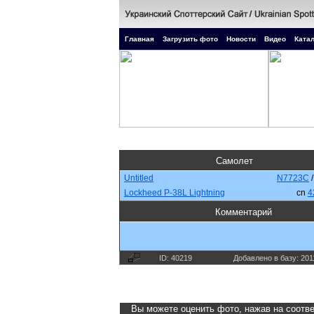
Главная
Загрузить фото
Новости
Видео
Катал
Самолет
Untitled
N7723C
Lockheed P-38L Lightning
cn
4
Комментарий
ID: 40219
Добавлено в базу: 201
Вы можете оценить фото, нажав на соотве