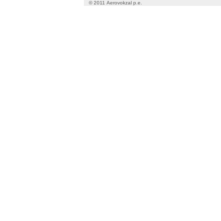
© 2011 Aerovokzal p.e.