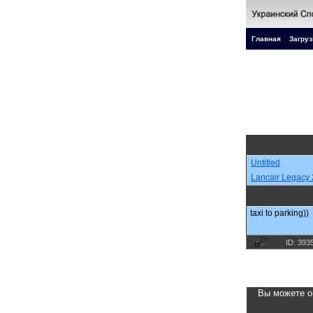
Главная
Загруз
Untitled
Lancair Legacy
taxi to parking))
ID: 393
Вы можете о