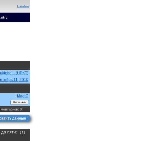
Translate
сайте
oktebel - (UPKT)
нтябрь 11, 2010
MagiC
ментариев: 0
равить данные
а до пяти:
[?]