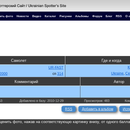
ить фото
Новости
Видео
Каталог
Рисунки
Альбомы
Форум
Блог
RSS
О 
Самолет
Где и когда
K
UR-FAST
Ukraine
,
Се
 2000
cn
314
Комментарий
Автор
53
Добавлено в базу: 2010-12-29
Просмотров: 483
Ком
RSS
Добавить в альбом
Исп
ценить фото, нажав на соответствующю картинку внизу, от одного балл