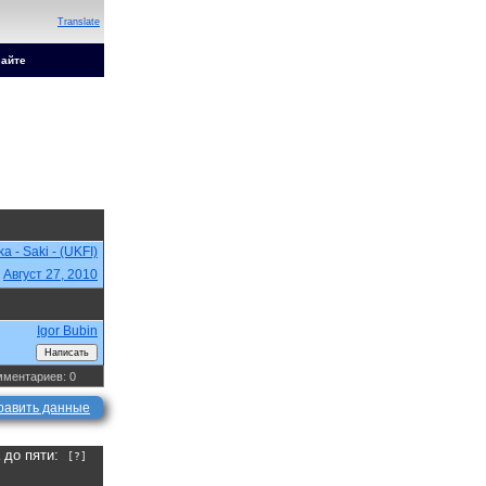
Translate
сайте
a - Saki - (UKFI)
,
Август 27, 2010
Igor Bubin
ментариев: 0
равить данные
а до пяти:
[?]