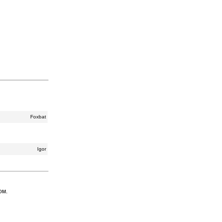
Foxbat
Igor
ом.