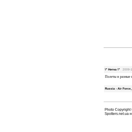
\" Нитка \"
2009-1
Полеты в разные г
Russia - Air For
Photo Copyright ©
Spotters.net.ua