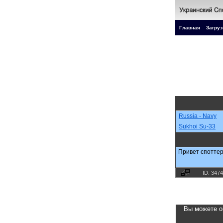
Главная
Загруз
Russia - Navy
Sukhoi Su-33
Привет споттер
ID: 347
Вы можете о