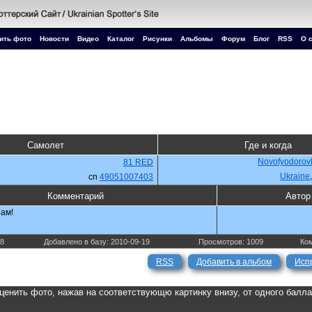
ить фото
Новости
Видео
Каталог
Рисунки
Альбомы
Форум
Блог
RSS
О 
Самолет
Где и когда
Novofyodorovk
81 RED
Ukraine
cn
49051007403
Комментарий
Автор
ам!
48
Добавлено в базу: 2010-09-19
Просмотров: 1009
Ком
RSS
Добавить в альбом
Исп
ценить фото, нажав на соответствующю картинку внизу, от одного балл