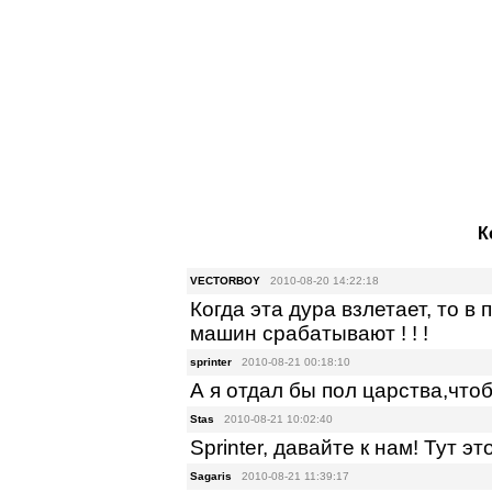
К
VECTORBOY
2010-08-20 14:22:18
Когда эта дура взлетает, то в 
машин срабатывают ! ! !
sprinter
2010-08-21 00:18:10
А я отдал бы пол царства,чтоб
Stas
2010-08-21 10:02:40
Sрrintеr, давайте к нам! Тут эт
Sagaris
2010-08-21 11:39:17