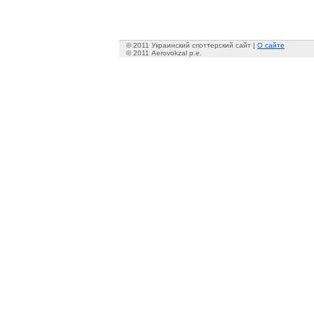
© 2011 Украинский споттерский сайт |
О сайте
© 2011 Aerovokzal p.e.