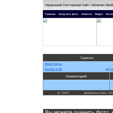
Главная
Загрузить фото
Новости
Видео
Катал
Самолет
Atlant-Soyuz
Ilyushin Il-86
cn
5
Комментарий
ID: 33467
Добавлено в базу: 201
Вы можете оценить фото, 