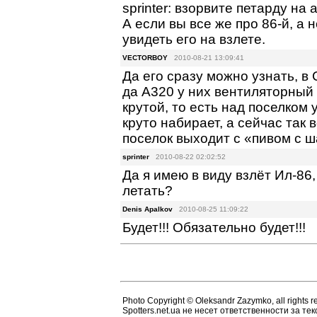
sprinter: взорвите петарду на 
А если вы все же про 86-й, а 
увидеть его на взлете.
VECTORBOY
2010-08-21 13:09:41
Да его сразу можно узнать, 
да А320 у них вентиляторный з
крутой, то есть над поселком 
круто набирает, а сейчас так 
поселок выходит с «пивом с ш
sprinter
2010-08-22 02:02:52
Да я имею в виду взлёт Ил-86
летать?
Denis Apalkov
2010-08-25 11:09:22
Будет!!! Обязательно будет!!!
Photo Copyright © Oleksandr Zazymko, all rights r
Spotters.net.ua не несет ответственности за т