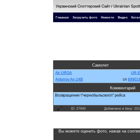
Главная
Загрузить фото
Новости
Видео
Катал
Самолет
Air URGA
UR-
Antonov An-24B
cn
89901
Комментарий
Возвращение \"чернобыльского\" рейса
ID: 27940
Добавлено в базу: 201
Вы можете оценить фото, нажав на соотве