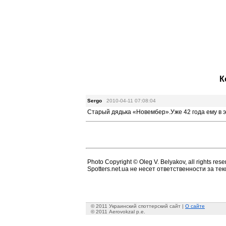
К
Sergo
2010-04-11 07:08:04
Старый дядька «Новембер».Уже 42 года ему в э
Photo Copyright © Oleg V. Belyakov, all rights rese
Spotters.net.ua не несет ответственности за т
© 2011 Украинский споттерский сайт |
О сайте
© 2011 Aerovokzal p.e.