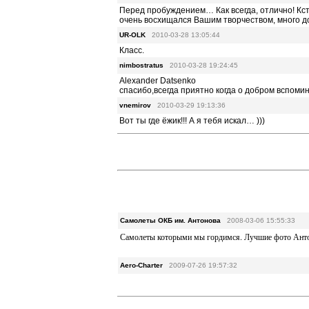
Перед пробуждением… Как всегда, отлично! Кст
очень восхищался Вашим творчеством, много д
UR-OLK
2010-03-28 13:05:44
Класс.
nimbostratus
2010-03-28 19:24:45
Alexander Datsenko
спасибо,всегда приятно когда о добром вспоми
vnemirov
2010-03-29 19:13:36
Вот ты где ёжик!!! А я тебя искал… )))
Самолеты ОКБ им. Антонова
2008-03-06 15:55:33
Самолеты которыми мы гордимся. Лучшие фото Ант
Aero-Charter
2009-07-26 19:57:32