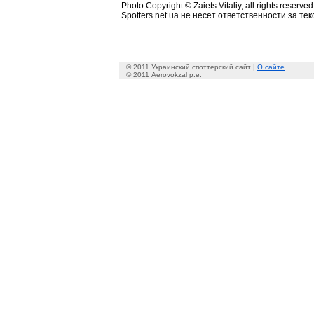
Photo Copyright © Zaiets Vitaliy, all rights reserved
Spotters.net.ua не несет ответственности за т
© 2011 Украинский споттерский сайт |
О сайте
© 2011 Aerovokzal p.e.