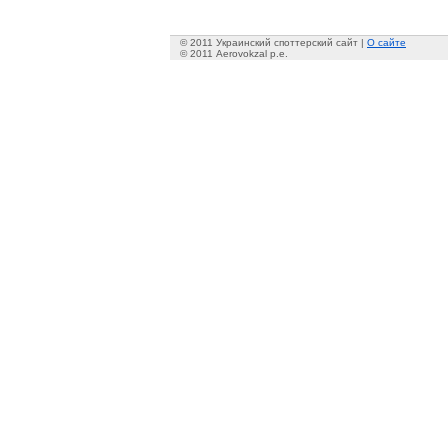
© 2011 Украинский споттерский сайт |
О сайте
© 2011 Aerovokzal p.e.