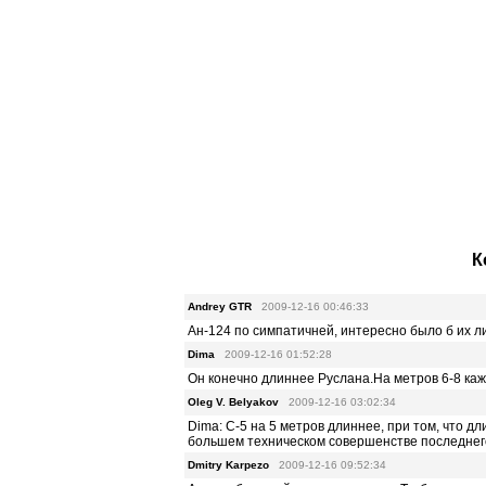
К
Andrey GTR
2009-12-16 00:46:33
Ан-124 по симпатичней, интересно было б их л
Dima
2009-12-16 01:52:28
Он конечно длиннее Руслана.На метров 6-8 каж
Oleg V. Belyakov
2009-12-16 03:02:34
Dima: С-5 на 5 метров длиннее, при том, что дл
большем техническом совершенстве последнего
Dmitry Karpezo
2009-12-16 09:52:34