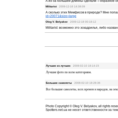
А из-за большей длинны сделали Т-образное о
Militarist
2009-12-16 14:38:09
А сколько этих Мемфисов в природе? Мне попа
id=20071&size=large
Oleg V. Belyakov
2009-12-18 00:18:12
Militarist: возможно это эскадрилья, либо назв
Лучшие из лучших
2008-02-10 18:14:15
Лучшие фото по всем категориям.
Большие самолеты
2008-02-10 18:28:36
Все большие самолеты, всех времен и народов, на зем
Photo Copyright © Oleg V. Belyakov, all rights rese
Spotters.net.ua не несет ответственности за т