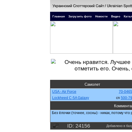
Главная
Загрузить фото
Новости
Видео
Катал
Самолет
USA - Air Force
70-046
Lockheed C-5A Galaxy
cn
500-7
Коммента
Без ёлочки (точнее, сосны) - никак, потому что 
ID: 24156
Добавлено в базу