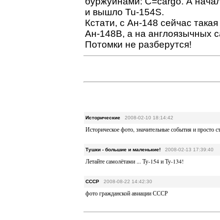
буржуинами: С=cargo. А начало
и вышло Tu-154S.
Кстати, с Ан-148 сейчас така
Ан-148В, а на англоязычных са
Потомки не разберутся!
Исторические
2008-02-10 18:14:42
Историческое фото, значительные события и просто с
Тушки - большие и маленькие!
2008-02-13 17:39:40
Летайте самолётами ... Ту-154 и Ту-134!
CCCP
2008-08-22 14:42:30
фото гражданской авиации СССР