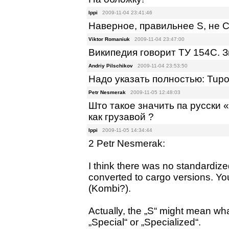
Ippi
2009-11-04 23:41:46
Наверное, правильнее S, не 
Viktor Romaniuk
2009-11-04 23:47:00
Википедия говорит ТУ 154С. 
Andriy Pilschikov
2009-11-04 23:53:50
Надо указать полностью: Tupo
Petr Nesmerak
2009-11-05 12:48:03
Што такое значить па русски 
как грузавой ?
Ippi
2009-11-05 14:34:44
2 Petr Nesmerak:
I think there was no standardize
converted to cargo versions. 
(Kombi?).
Actually, the „S“ might mean wha
„Special“ or „Specialized“.