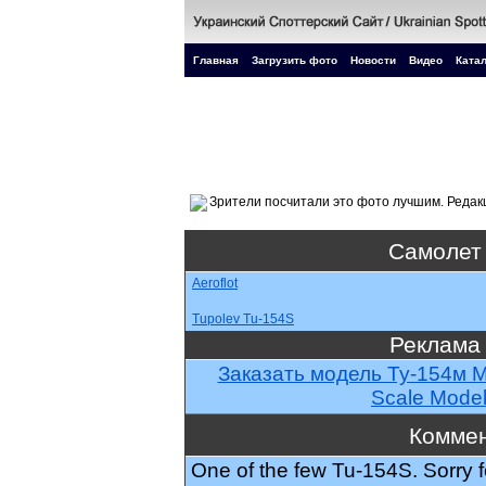
Главная
Загрузить фото
Новости
Видео
Катал
Самолет
Aeroflot
Tupolev Tu-154S
Реклама
Заказать модель Ty-154м М
Scale Mode
Комме
One of the few Tu-154S. Sorry f