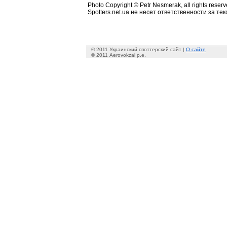
Photo Copyright © Petr Nesmerak, all rights reserv
Spotters.net.ua не несет ответственности за т
© 2011 Украинский споттерский сайт |
О сайте
© 2011 Aerovokzal p.e.