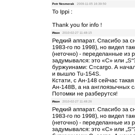
Petr Nesmerak
2009-11-05 16:39:50
To Ippi :
Thank you for info !
Иван
2010-02-27 11:48:15
Редкий аппарат. Спасибо за сн
1983-го по 1998), но видел та
(неточно) - переделанные из 
задумывался: это «С» или „S“
буржуинами: С=cargo. А начало
и вышло Tu-154S.
Кстати, с Ан-148 сейчас така
Ан-148В, а на англоязычных са
Потомки не разберутся!
Иван
2010-02-27 11:48:26
Редкий аппарат. Спасибо за сн
1983-го по 1998), но видел та
(неточно) - переделанные из 
задумывался: это «С» или „S“