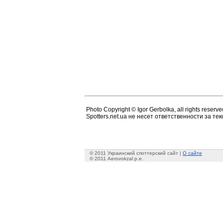
Photo Copyright © Igor Gerbolka, all rights reserve
Spotters.net.ua не несет ответственности за т
© 2011 Украинский споттерский сайт |
О сайте
© 2011 Aerovokzal p.e.