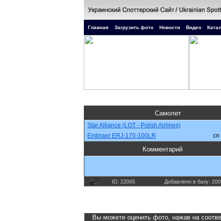
Главная
Загрузить фото
Новости
Видео
Катал
Самолет
Star Alliance (LOT - Polish Airlines)
Embraer ERJ-170-100LR
cn
Комментарий
ID: 22065
Добавлено в базу: 200
Вы можете оценить фото, нажав на соотве