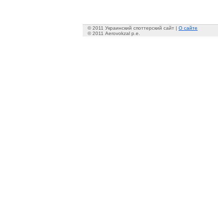
© 2011 Украинский споттерский сайт |
О сайте
© 2011 Aerovokzal p.e.