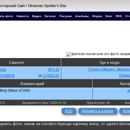
ить фото
Новости
Видео
Каталог
Рисунки
Альбомы
Форум
Блог
RSS
О 
Самолет
Где и когда
Chopin (Okecie) - Warsaw
lines
SP-LID
Polan
70-200LR
cn
17000136
Комментарий
Авто
ing (Nikon d7200)
J
272
Добавлено в базу: 2026-07-03
Просмотров: 82
Ком
RSS
Добавить в альбом
Исп
ценить фото, нажав на соответствующю картинку внизу, от одного балл