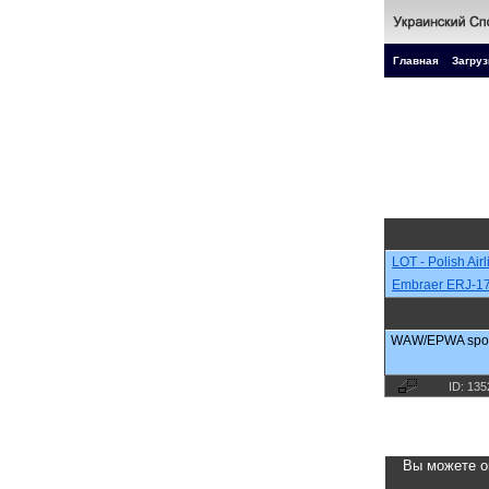
Главная
Загруз
LOT - Polish Air
Embraer ERJ-1
WAW/EPWA spott
ID: 135
Вы можете о