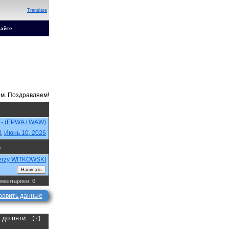
Translate
сайте
 - (EPWA / WAW)
d
,
Июнь 10, 2026
р
erzy WITKOWSKI
ментариев: 0
равить данные
а до пяти:
[?]