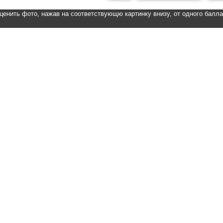
ценить фото, нажав на соответствующю картинку внизу, от одного балл