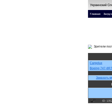
Главная
Загруз
Cargolux
Boeing 747-8R
Заказать м
ID: 135