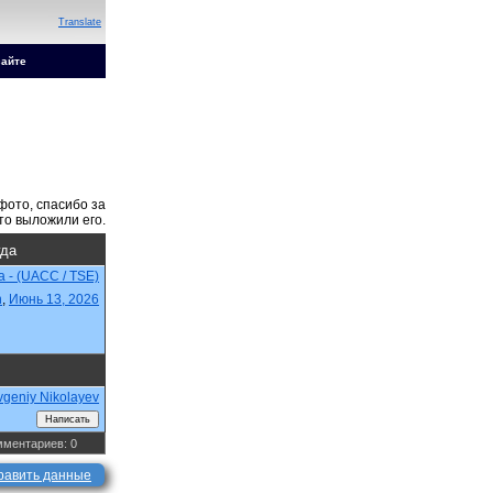
Translate
сайте
гда
na - (UACC / TSE)
n
,
Июнь 13, 2026
vgeniy Nikolayev
ментариев: 0
равить данные