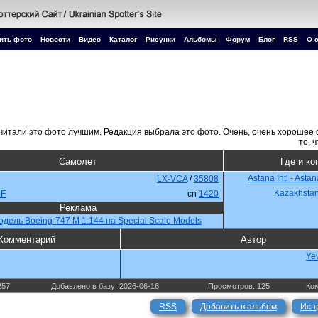
ить фото
Новости
Видео
Каталог
Рисунки
Альбомы
Форум
Блог
RSS
О 
Самолет
Где и ко
Astana Intl - Asta
LX-VCA
/
35808
Kazakhsta
7F
cn
1420
Реклама
одель Boeing-747 М 1:144 на Special Scale Models
Комментарий
Автор
Ye
257
Добавлено в базу: 2026-06-16
Просмотров: 125
Ком
RSS
Добавить в альбом
Исп