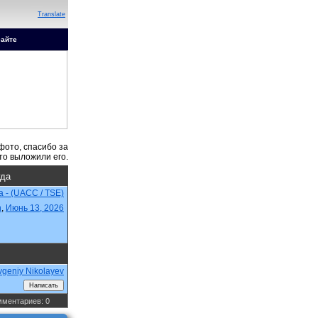
Translate
сайте
гда
na - (UACC / TSE)
n
,
Июнь 13, 2026
vgeniy Nikolayev
ментариев: 0