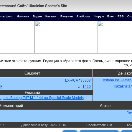
ить фото
Новости
Видео
Каталог
Рисунки
Альбомы
Форум
Блог
RSS
О 
Самолет
Где и ко
Astana Intl - Asta
LX-VCA
/
35808
Kazakhsta
7F
cn
1420
Реклама
одель Boeing-747 М 1:144 на Special Scale Models
Комментарий
Автор
Ye
257
Добавлено в базу: 2026-06-16
Просмотров: 128
Ком