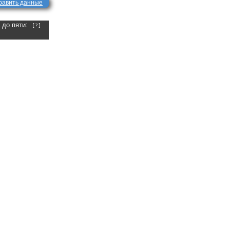
равить данные
а до пяти:
[?]