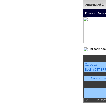
Главная
Загруз
Cargolux
Boeing 747-8R
Заказать м
ID: 135