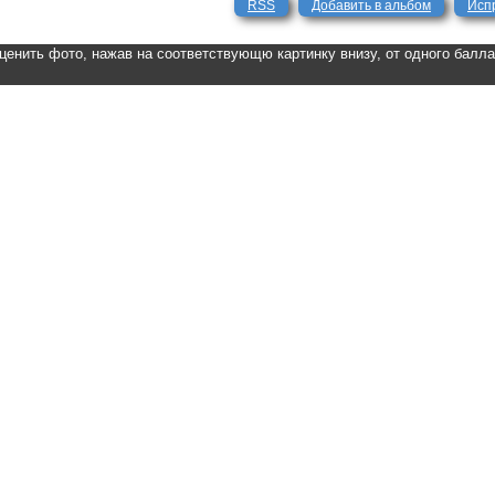
RSS
Добавить в альбом
Исп
ценить фото, нажав на соответствующю картинку внизу, от одного балл