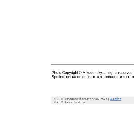
Photo Copyright © Mikedonsky, all rights reserved.
Spotters.net.ua не несет ответственности за т
© 2011 Украинский споттерский сайт |
О сайте
© 2011 Aerovokzal p.e.