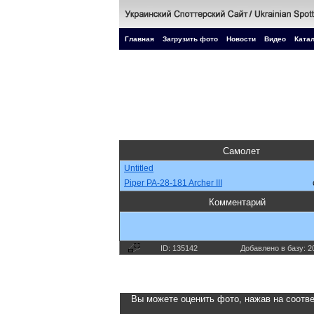
Главная
Загрузить фото
Новости
Видео
Катал
Самолет
Untitled
Piper PA-28-181 Archer III
Комментарий
ID: 135142
Добавлено в базу: 2
Вы можете оценить фото, нажав на соотве