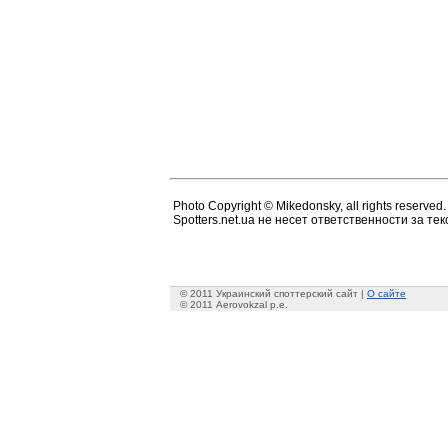
Photo Copyright © Mikedonsky, all rights reserved.
Spotters.net.ua не несет ответственности за т
© 2011 Украинский споттерский сайт |
О сайте
© 2011 Aerovokzal p.e.