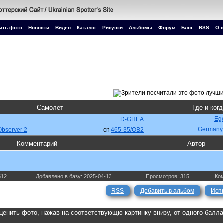
ить фото
Новости
Видео
Каталог
Рисунки
Альбомы
Форум
Блог
RSS
О 
Самолет
Где и когд
Ege
D-GHEA
Germany
Observer 2
cn
465-35/OB2
Комментарий
Автор
512
Добавлено в базу: 2025-04-13
Просмотров: 315
Ком
RSS
Добавить в альбом
Исп
ценить фото, нажав на соответствующю картинку внизу, от одного балл