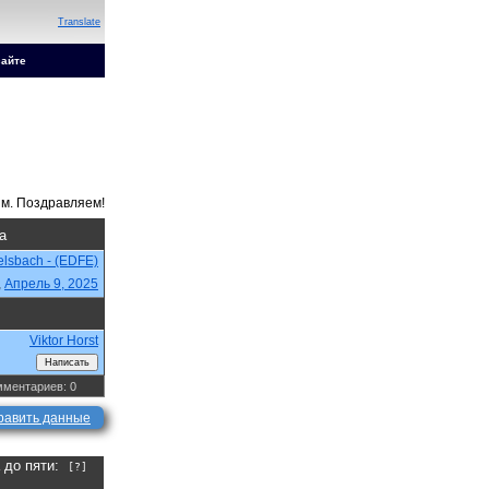
Translate
сайте
а
lsbach - (EDFE)
,
Апрель 9, 2025
Viktor Horst
ментариев: 0
равить данные
а до пяти:
[?]