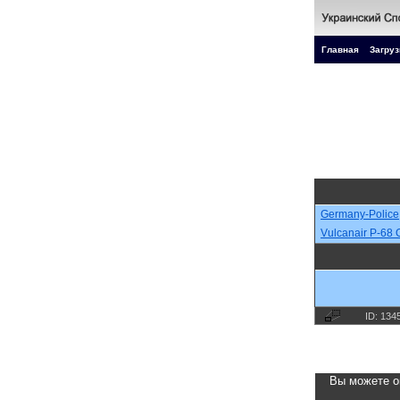
Главная
Загруз
Germany-Police
Vulcanair P-68 
ID: 134
Вы можете о