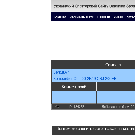
Главная
Загрузить фото
Новости
Видео
Катал
Самолет
Berkut Air
Bombardier CL-600-2B19 CRJ-200ER
Комментарий
ID: 134253
Добавлено в базу: 20
Вы можете оценить фото, нажав на соотве