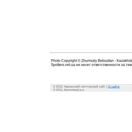
Photo Copyright © Zhunisaly Beksultan - Kazakhstan
Spotters.net.ua не несет ответственности за т
© 2011 Украинский споттерский сайт |
О сайте
© 2011 Aerovokzal p.e.