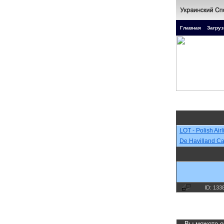
Главная
Загруз
LOT - Polish Air
De Havilland C
ID: 133
Вы можете о