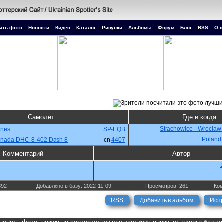
ить фото
Новости
Видео
Каталог
Рисунки
Альбомы
Форум
Блог
RSS
О 
Самолет
Где и когда
Strachowice - Wroclaw
lines
SP-EQB
Poland
anada DHC-8-402 Dash 8
cn
4407
Комментарий
Автор
892
Добавлено в базу: 2022-11-09
Просмотров: 261
Ком
RSS
Добавить в альбом
Исп
ценить фото, нажав на соответствующю картинку внизу, от одного балл