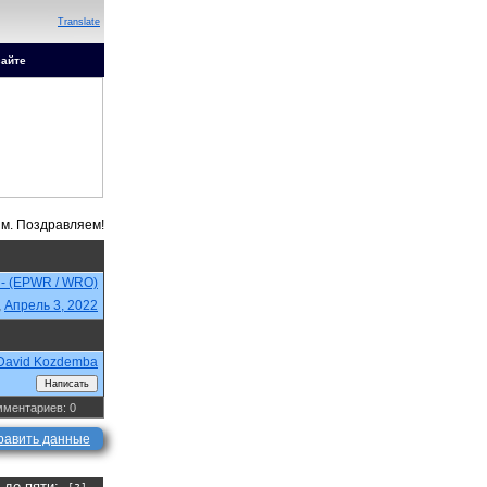
Translate
сайте
 - (EPWR / WRO)
,
Апрель 3, 2022
David Kozdemba
ментариев: 0
равить данные
а до пяти: