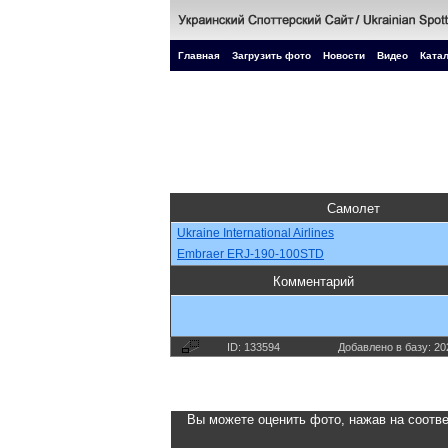
Главная
Загрузить фото
Новости
Видео
Катал
Самолет
Ukraine International Airlines
Embraer ERJ-190-100STD
Комментарий
ID: 133594
Добавлено в базу: 20
Вы можете оценить фото, нажав на соотве