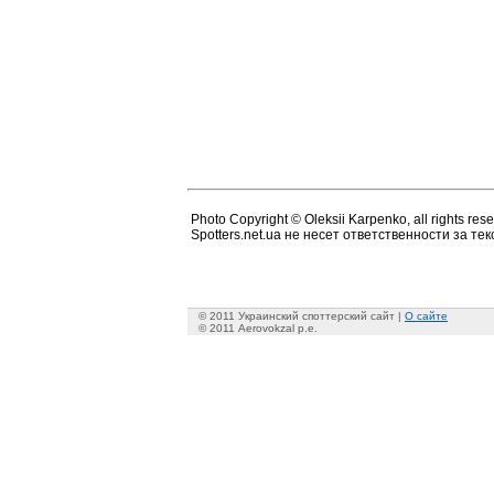
Photo Copyright © Oleksii Karpenko, all rights res
Spotters.net.ua не несет ответственности за т
© 2011 Украинский споттерский сайт |
О сайте
© 2011 Aerovokzal p.e.