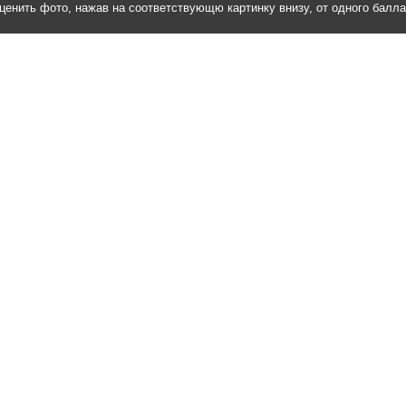
ценить фото, нажав на соответствующю картинку внизу, от одного балл