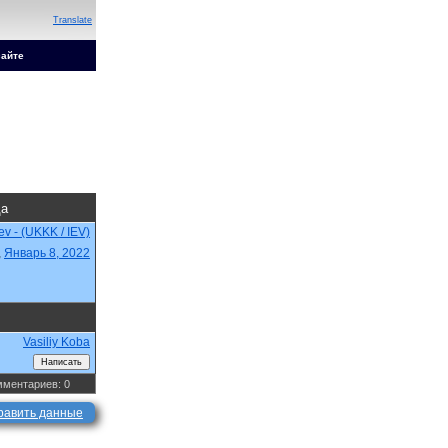
Translate
сайте
да
iev - (UKKK / IEV)
,
Январь 8, 2022
Vasiliy Koba
ментариев: 0
равить данные