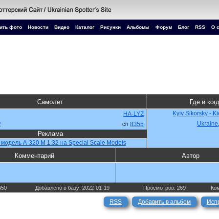
ить фото
Новости
Видео
Каталог
Рисунки
Альбомы
Форум
Блог
RSS
О 
Самолет
Где и ког
Kyiv Sikorsky - K
HA-LYZ
Ukraine
2
cn
8355
Реклама
 модель A-320 M 1:32 на Special Scale Models
Комментарий
Автор
450
Добавлено в базу: 2022-01-19
Просмотров: 269
Ком
RSS
Добавить в альбом
Исп