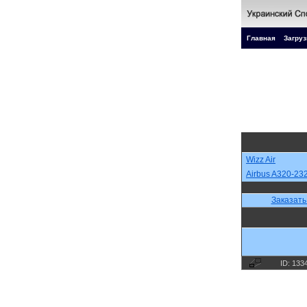
Главная
Загруз
Wizz Air
Airbus A320-23
Заказать
ID: 133