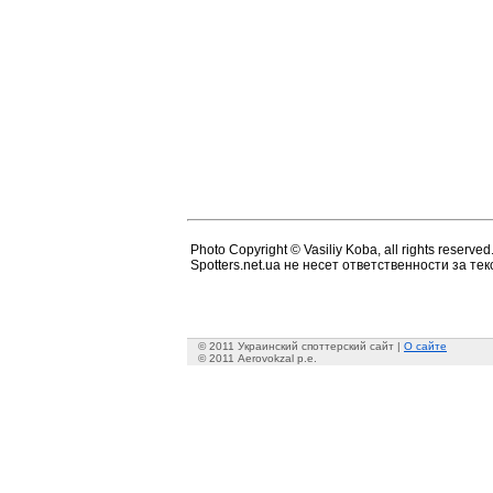
Photo Copyright © Vasiliy Koba, all rights reserved
Spotters.net.ua не несет ответственности за т
© 2011 Украинский споттерский сайт |
О сайте
© 2011 Aerovokzal p.e.