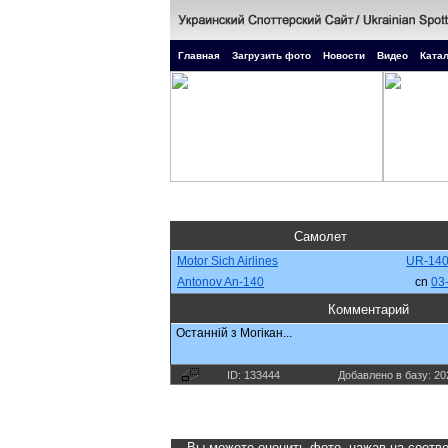
Главная
Загрузить фото
Новости
Видео
Катал
Самолет
Motor Sich Airlines
UR-14
Antonov An-140
cn
03
Комментарий
Останнiй з Могiкан...
ID: 133444
Добавлено в базу: 20
Вы можете оценить фото, нажав на соотве