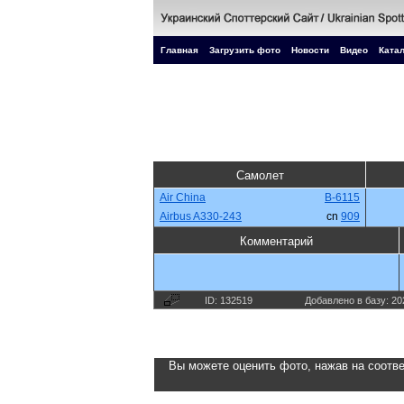
Главная
Загрузить фото
Новости
Видео
Катал
Самолет
Air China
B-6115
Airbus A330-243
cn
909
Комментарий
ID: 132519
Добавлено в базу: 20
Вы можете оценить фото, нажав на соотве