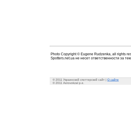
Photo Copyright © Eugene Rudzenka, all rights re
Spotters.net.ua не несет ответственности за т
© 2011 Украинский споттерский сайт |
О сайте
© 2011 Aerovokzal p.e.