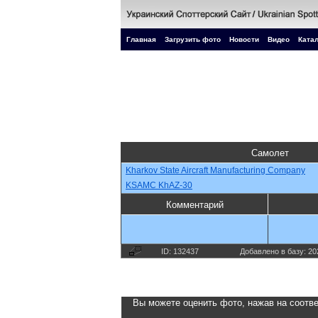
Главная
Загрузить фото
Новости
Видео
Катал
Самолет
Kharkov State Aircraft Manufacturing Company
KSAMC KhAZ-30
Комментарий
ID: 132437
Добавлено в базу: 20
Вы можете оценить фото, нажав на соотве