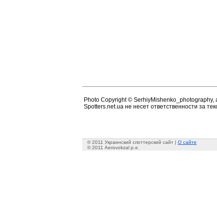
Photo Copyright © SerhiyMishenko_photography, al
Spotters.net.ua не несет ответственности за т
© 2011 Украинский споттерский сайт |
О сайте
© 2011 Aerovokzal p.e.