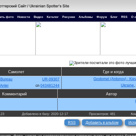
ить фото
Новости
Видео
Каталог
Рисунки
Альбомы
Форум
Блог
RSS
О 
Самолет
Где и когда
Gostomel (Antonov) - Kie
 Bureau
UR-09307
Ukraine
,
Antei
cn
043481244
Комментарий
Автор
123
Добавлено в базу: 2020-12-17
Просмотров: 481
Ком
RSS
Добавить в альбом
Исп
ценить фото, нажав на соответствующю картинку внизу, от одного балл