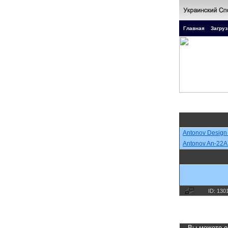
Главная
Загруз
Antonov Design
Antonov An-22A 
ID: 130
Вы можете о