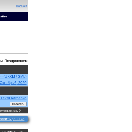
Translate
сайте
v - (UKKM / GML)
Октябрь 6, 2020
Oleksii Karpenko
ментариев: 0
равить данные
а до пяти: